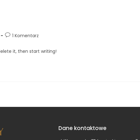
STRONA GŁÓWNA
O NAS
NASZ GAB
1 Komentarz
lete it, then start writing!
Dane kontaktowe