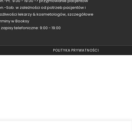
n.-Pt.: 9.00 - 19.00
-> przyjmowanie pacjentów
on.-Sob.
w zależności od potrzeb pacjentów i
ożliwości lekarzy & kosmetologów, szczegółowe
erminy w Booksy
 zapisy telefoniczne: 9:00 - 19:00
POLITYKA PRYWATNOŚCI