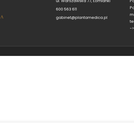
ul. Warszawska 77, Łomianki
Po
P
600 563 611
m
gabinet@plantamedica.pl
t
->